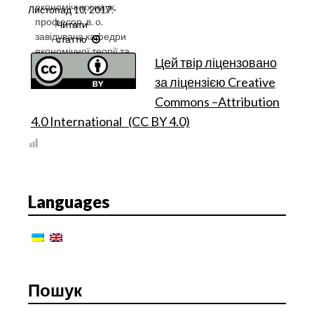
економічних наук,
Листопад 10, 2017
.
професор, в. о.
Читати
завідувача кафедри
статтю
ІНСТИТУЦІЙНА
економічної теорії та
ОБУМОВЛЕНІСТЬ
Цей т
вір ліцензовано
конкурентної
ЕКОНОМІЧНИХ
політики, Київ
за ліцензією Creative
ФУНКЦІЙ
ДЕРЖАВИ
Commons –Attribution
4.0 International (CC BY 4.0)
Languages
Пошук