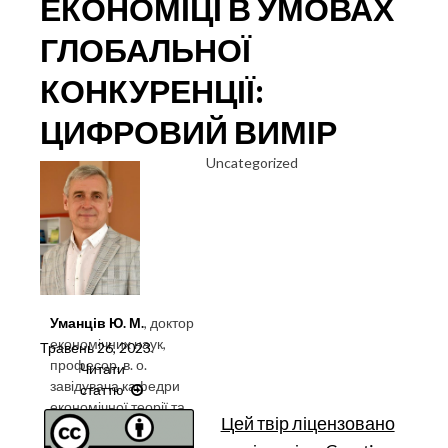
ЕКОНОМІЦІ В УМОВАХ
ГЛОБАЛЬНОЇ
КОНКУРЕНЦІЇ:
ЦИФРОВИЙ ВИМІР
Uncategorized
Уманців Ю. М.
, доктор
економічних наук,
Травень 26, 2023
.
професор, в. о.
Читати
завідувача кафедри
статтю
ТРАНСФОРМАЦІЙНІ
економічної теорії та
ПРОЦЕСИ
Цей твір ліцензовано
конкурентної
В