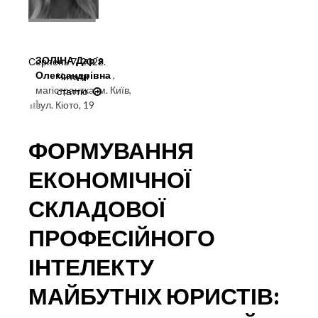
ЗОЛІНА Дар´я
Серпень 7, 2022
.
Олександрівна
,
Читати
магістрантка, м. Київ,
статтю
МАКРОЕКОНОМІЧНИЙ
вул. Кіото, 19
ВИМІР
НАЦІОНАЛЬНОЇ
КОНКУРЕНТОСПРОМОЖНОСТІ
ФОРМУВАННЯ
ЗА
УМОВ
ЕКОНОМІЧНОЇ
ГЛОБАЛІЗАЦІЇ
СКЛАДОВОЇ
ПРОФЕСІЙНОГО
ІНТЕЛЕКТУ
МАЙБУТНІХ ЮРИСТІВ: