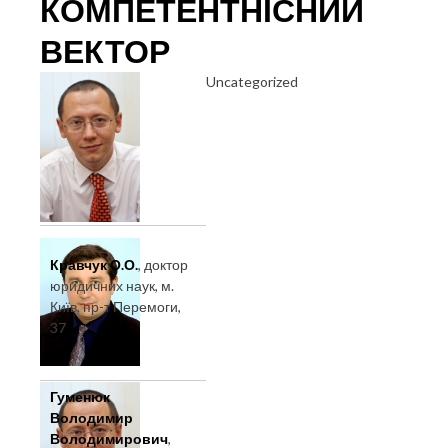
КОМПЕТЕНТНІСНИЙ
ВЕКТОР
Uncategorized
Кравчук О.О.
, доктор
юридичних наук, м.
Київ, пр-т Перемоги,
37
Гуменюк
Володимир
Володимирович
,