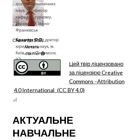
доктор економічних
наук, професор
кафедри туризму,
Україна, м. Івано-
Франківськ
Кравчук О.О.
, доктор
Січень 21, 2022
.
юридичних наук, м.
Читати
Київ, пр-т Перемоги,
статтю
ФОРМУВАННЯ
37
ЕКОНОМІЧНОЇ
Цей твір ліцензовано
СКЛАДОВОЇ
за ліцензією Creative
ПРОФЕСІЙНОГО
ІНТЕЛЕКТУ
Commons –Attribution
МАЙБУТНІХ
4.0 International (CC BY 4.0)
ЮРИСТІВ:
КОМПЕТЕНТНІСНИЙ
ВЕКТОР
АКТУАЛЬНЕ
НАВЧАЛЬНЕ