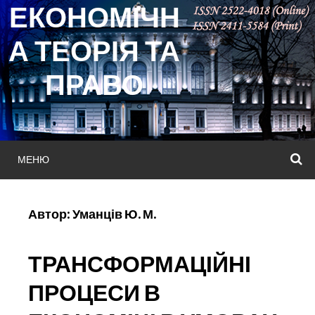
ЕКОНОМІЧН
Skip
to
А ТЕОРІЯ ТА
content
ПРАВО
МЕНЮ
П
Автор:
Уманців Ю. М.
ТРАНСФОРМАЦІЙНІ
ПРОЦЕСИ В