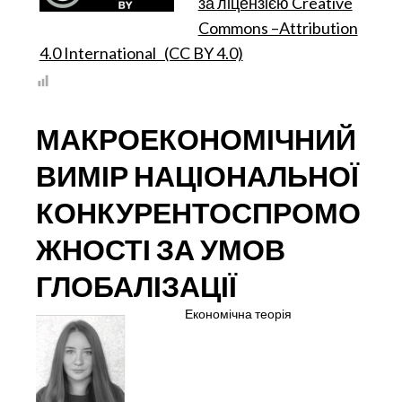
політики, Київ
за ліцензією Creative
ЕКОНОМІЦІ
В
Commons –Attribution
УМОВАХ
4.0 International (CC BY 4.0)
ГЛОБАЛЬНОЇ
КОНКУРЕНЦІЇ:
ЦИФРОВИЙ
ВИМІР
МАКРОЕКОНОМІЧНИЙ
ВИМІР НАЦІОНАЛЬНОЇ
КОНКУРЕНТОСПРОМО
ЖНОСТІ ЗА УМОВ
ГЛОБАЛІЗАЦІЇ
Економічна теорія