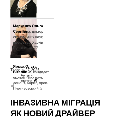
Марченко Ольга
Сергіївна
, доктор
економічних наук,
професор, Харків,
Пушкінська, 77
Ярмак Ольга
Травень 27, 2025
.
Віталіївна
, кандидат
Читати
економічних наук,
статтю
БІЗНЕС-
доцент, Харків, пров.
КОНСАЛТИНГ
Плетньовський, 5
:
КРИТЕРІЇ
ІНВАЗИВНА МІГРАЦІЯ
КРЕАТИВНОСТІ
ЕКОНОМІЧНОЇ
ЯК НОВИЙ ДРАЙВЕР
ДІЯЛЬНОСТІ