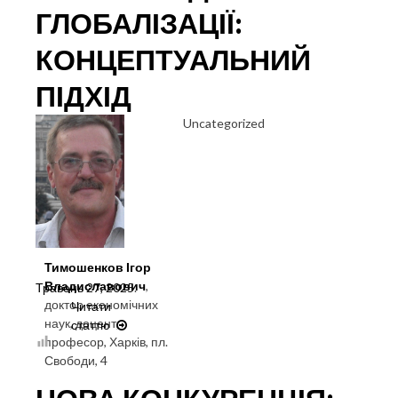
ГЛОБАЛІЗАЦІЇ:
КОНЦЕПТУАЛЬНИЙ
ПІДХІД
Uncategorized
Тимошенков Ігор
Владиславович
,
Травень 27, 2025
.
доктор економічних
Читати
наук, доцент,
статтю
ІНВАЗИВНА
професор, Харків, пл.
МІГРАЦІЯ
Свободи, 4
ЯК
НОВИЙ