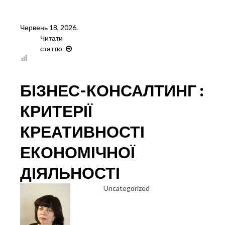
Червень 18, 2026
.
Читати
статтю
ЯКІСТЬ
ЖИТТЯ
НАСЕЛЕННЯ
РЕГІОНІВ
БІЗНЕС-КОНСАЛТИНГ :
УКРАЇНИ
В
КРИТЕРІЇ
УМОВАХ
ЗОВНІШНІХ
КРЕАТИВНОСТІ
ЗАГРОЗ:
ПРАГМАТИКА
ЕКОНОМІЧНОЇ
ВПЛИВУ
ФІНАНСОВИХ
ДІЯЛЬНОСТІ
ЗМІН
Uncategorized