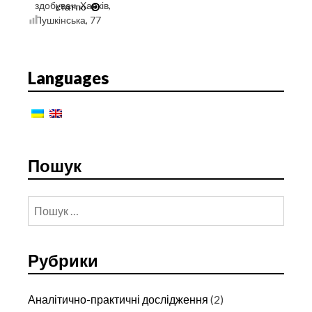
здобувач, Харків,
статтю
ОКРЕМІ
Пушкінська, 77
ПРАВОВІ
АСПЕКТИ
ЗАБЕЗПЕЧЕННЯ
ПОБУДОВИ
Languages
СИСТЕМИ
ПОСТАЧАННЯ
ПРИРОДНОГО
ГАЗУ
В
УКРАЇНІ
Пошук
Пошук:
Рубрики
Аналітично-практичні дослідження
(2)