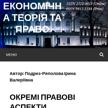
ЕКОНОМІЧН
Skip
to
А ТЕОРІЯ ТА
content
ПРАВО
МЕНЮ
П
Автор:
Подрез-Ряполова Ірина
Валеріївна
ОКРЕМІ ПРАВОВІ
АСПЕКТИ