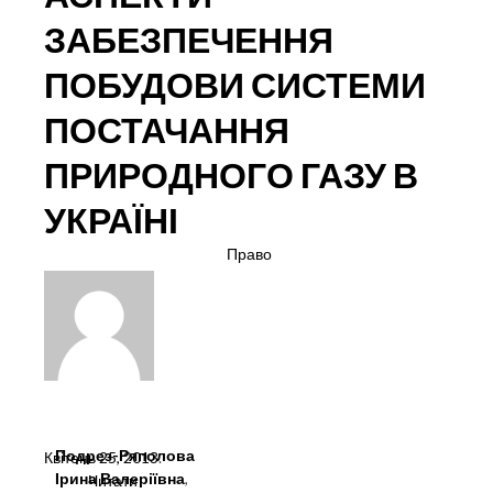
ЗАБЕЗПЕЧЕННЯ
ПОБУДОВИ СИСТЕМИ
ПОСТАЧАННЯ
ПРИРОДНОГО ГАЗУ В
УКРАЇНІ
Право
Подрез-Ряполова
Квітень 25, 2013
.
Ірина Валеріївна
,
Читати