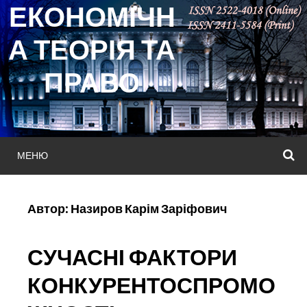
ЕКОНОМІЧН
Skip
to
А ТЕОРІЯ ТА
content
ПРАВО
МЕНЮ
П
Автор:
Назиров Карім Заріфович
СУЧАСНІ ФАКТОРИ
КОНКУРЕНТОСПРОМО