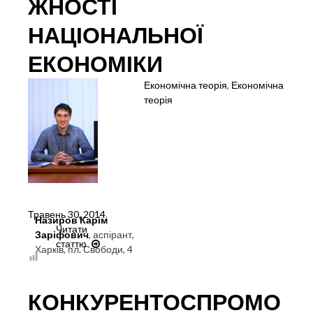
ЖНОСТІ
НАЦІОНАЛЬНОЇ
ЕКОНОМІКИ
Економічна теорія
,
Економічна
теорія
Травень 30, 2014
.
Назиров Карім
Читати
Заріфович
, аспірант,
статтю
СУЧАСНІ
Харків, пл. Свободи, 4
ФАКТОРИ
КОНКУРЕНТОСПРОМОЖНОСТІ
НАЦІОНАЛЬНОЇ
КОНКУРЕНТОСПРОМО
ЕКОНОМІКИ