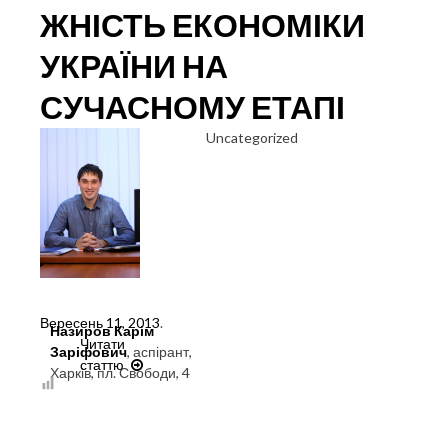
ЖНІСТЬ ЕКОНОМІКИ
УКРАЇНИ НА
СУЧАСНОМУ ЕТАПІ
Uncategorized
Вересень 11, 2013
.
Назиров Карім
Читати
Заріфович
, аспірант,
статтю
КОНКУРЕНТОСПРОМОЖНІСТЬ
Харків, пл. Свободи, 4
ЕКОНОМІКИ
УКРАЇНИ
НА