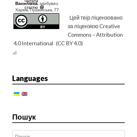
Читати
Василівна
, здобувач,
статтю
ДЕРЖАВНО-
Харків, Пушкінська, 77
ПРИВАТНЕ
Цей твір ліцензовано
ПАРТНЕРСТВО
за ліцензією Creative
В
ПАЛИВНО-
Commons – Attribution
ЕНЕРГЕТИЧНОМУ
4.0 International (CC BY 4.0)
КОМПЛЕКСІ
УКРАЇНИ
ТА
ДОЦІЛЬНІСТЬ
ЙОГО
Languages
ВПРОВАДЖЕННЯ
Пошук
Пошук: