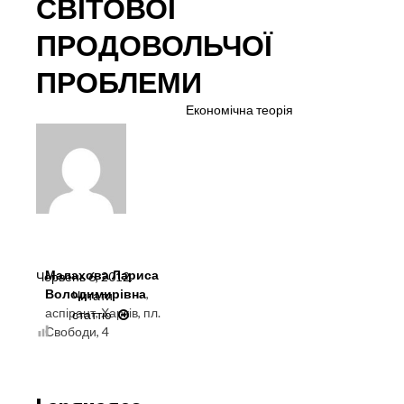
СВІТОВОЇ
ПРОДОВОЛЬЧОЇ
ПРОБЛЕМИ
Економічна теорія
Малахова Лариса
Червень 6, 2012
.
Володимирівна
,
Читати
аспірант, Харків, пл.
статтю
СУТНІСТЬ
Свободи, 4
ГЛОБАЛІЗАЦІЇ
У
СВІТЛІ
СВІТОВОЇ