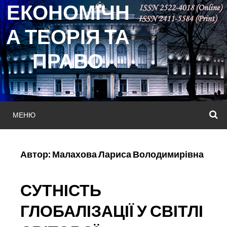
ЕКОНОМІЧН
Skip
to
А ТЕОРІЯ ТА
content
ПРАВО
МЕНЮ
П
Автор:
Малахова Лариса Володимирівна
СУТНІСТЬ
ГЛОБАЛІЗАЦІЇ У СВІТЛІ