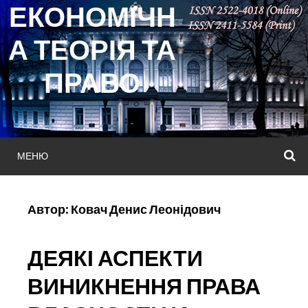
ЕКОНОМІЧН
Skip
to
А ТЕОРІЯ ТА
content
ПРАВО
МЕНЮ
П
Автор:
Ковач Денис Леонідович
ДЕЯКІ АСПЕКТИ
ВИНИКНЕННЯ ПРАВА