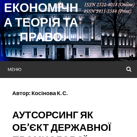
ЕКОНОМІЧН
Skip
to
А ТЕОРІЯ ТА
content
ПРАВО
МЕНЮ
П
Автор:
Косінова К. С.
АУТСОРСИНГ ЯК
ОБ’ЄКТ ДЕРЖАВНОЇ