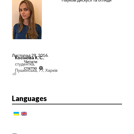
Листопад 29, 2016
.
Косінова К. С.
,
Читати
студентка,
статтю
A
Пушкінська, 77, Харків
PHENOMENON
OF
OUTSOURCING
ACTIVITY
Languages
AS
AN
OBJECT
OF
ECONOMIC
AND