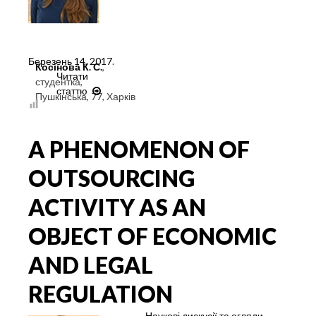
Березень 14, 2017
.
Косінова К. С.
,
Читати
студентка,
статтю
АУТСОРСИНГ
Пушкінська, 77, Харків
ЯК
ЗАСІБ
РОЗВИТКУ
A PHENOMENON OF
ТА
ЗМІЦНЕННЯ
OUTSOURCING
НАЦІОНАЛЬНОЇ
ЕКОНОМІКИ
ACTIVITY AS AN
УКРАЇНИ
OBJECT OF ECONOMIC
AND LEGAL
REGULATION
Наукові дискусії та огляди