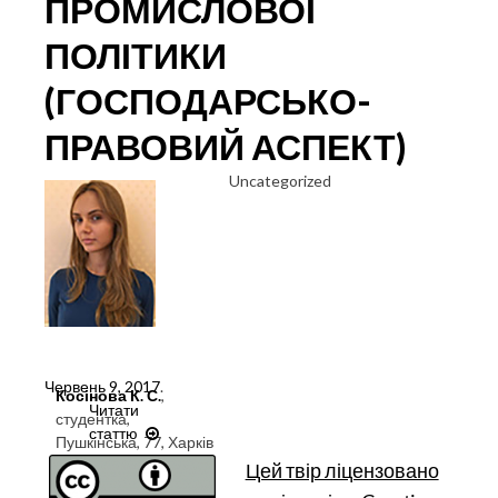
ПРОМИСЛОВОЇ
ПОЛІТИКИ
(ГОСПОДАРСЬКО-
ПРАВОВИЙ АСПЕКТ)
Uncategorized
Червень 9, 2017
.
Косінова К. С.
,
Читати
студентка,
статтю
АУТСОРСИНГ
Пушкінська, 77, Харків
ЯК
Цей твір ліцензовано
ОБ’ЄКТ