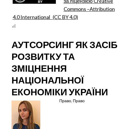
за ліцензією Creative
ДЕРЖАВНОЇ
ПРОМИСЛОВОЇ
Commons –Attribution
ПОЛІТИКИ
4.0 International (CC BY 4.0)
(ГОСПОДАРСЬКО-
ПРАВОВИЙ
АСПЕКТ)
АУТСОРСИНГ ЯК ЗАСІБ
РОЗВИТКУ ТА
ЗМІЦНЕННЯ
НАЦІОНАЛЬНОЇ
ЕКОНОМІКИ УКРАЇНИ
Право
,
Право