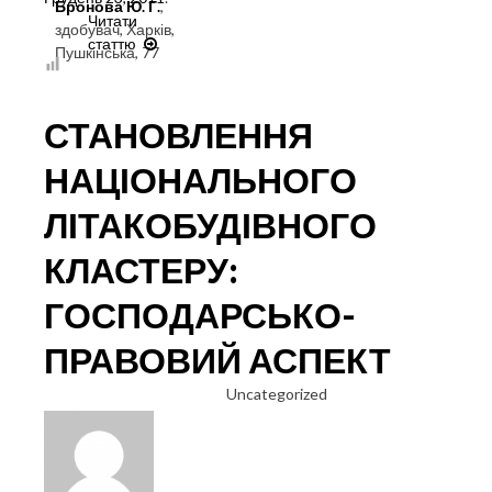
Бронова Ю. Г.
,
Читати
здобувач, Харків,
статтю
СУЧАСНИЙ
Пушкінська, 77
СТАН
ГОСПОДАРСЬКО-
ПРАВОВОГО
СТАНОВЛЕННЯ
ЗАБЕЗПЕЧЕННЯ
РОЗВИТКУ
НАЦІОНАЛЬНОГО
ЛІТАКОБУДУВАННЯ
В
ЛІТАКОБУДІВНОГО
УКРАЇНІ
КЛАСТЕРУ:
ГОСПОДАРСЬКО-
ПРАВОВИЙ АСПЕКТ
Uncategorized