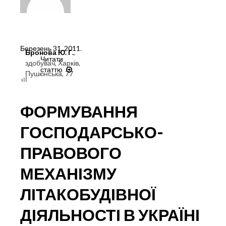
Березень 31, 2011
.
Бронова Ю. Г.
,
Читати
здобувач, Харків,
статтю
СТАНОВЛЕННЯ
Пушкінська, 77
НАЦІОНАЛЬНОГО
ЛІТАКОБУДІВНОГО
КЛАСТЕРУ:
ФОРМУВАННЯ
ГОСПОДАРСЬКО-
ПРАВОВИЙ
ГОСПОДАРСЬКО-
АСПЕКТ
ПРАВОВОГО
МЕХАНІЗМУ
ЛІТАКОБУДІВНОЇ
ДІЯЛЬНОСТІ В УКРАЇНІ