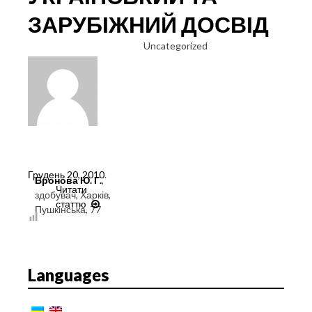
ЗАРУБІЖНИЙ ДОСВІД
Uncategorized
Грудень 20, 2010
.
Бронова Ю. Г.
,
Читати
здобувач, Харків,
статтю
СПЕЦІАЛЬНИЙ
Пушкінська, 77
РЕЖИМ
ГОСПОДАРЮВАННЯ
В
ЛІТАКОБУДУВАННІ:
Languages
УКРАЇНСЬКИЙ
ТА
ЗАРУБІЖНИЙ