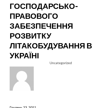
В
ГОСПОДАРСЬКО-
ЛІТАКОБУДІВНІЙ
ГАЛУЗІ
ПРАВОВОГО
УКРАЇНИ
ЗАБЕЗПЕЧЕННЯ
РОЗВИТКУ
ЛІТАКОБУДУВАННЯ В
УКРАЇНІ
Uncategorized
Грудень 23, 2011
.