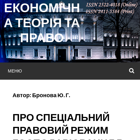
ЕКОНОМІЧН
Skip
to
А ТЕОРІЯ ТА
content
ПРАВО
МЕНЮ
П
Автор:
Бронова Ю. Г.
ПРО СПЕЦІАЛЬНИЙ
ПРАВОВИЙ РЕЖИМ