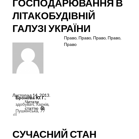
ГОСПОДАРЮВАННЯ В
ЛІТАКОБУДІВНІЙ
ГАЛУЗІ УКРАЇНИ
Право
,
Право
,
Право
,
Право
,
Право
Листопад 14, 2013
.
Бронова Ю. Г.
,
Читати
здобувач, Харків,
статтю
ПРО
Пушкінська, 77
СПЕЦІАЛЬНИЙ
ПРАВОВИЙ
РЕЖИМ
СУЧАСНИЙ СТАН
ГОСПОДАРЮВАННЯ