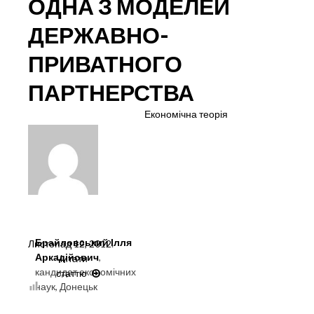
ОДНА З МОДЕЛЕЙ
ДЕРЖАВНО-
ПРИВАТНОГО
ПАРТНЕРСТВА
Економічна теорія
Брайловський Ілля
Листопад 12, 2012
.
Аркадійович
,
Читати
кандидат економічних
статтю
ПЕРЕДАЧА
наук, Донецьк
АКТИВІВ
—