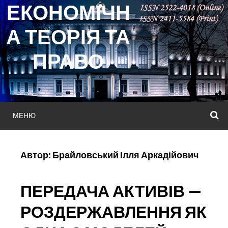
ЕКОНОМІЧН
Skip
to
А ТЕОРІЯ ТА
content
ПРАВО
МЕНЮ
П
Автор:
Брайловський Ілля Аркадійович
ПЕРЕДАЧА АКТИВІВ —
РОЗДЕРЖАВЛЕННЯ ЯК