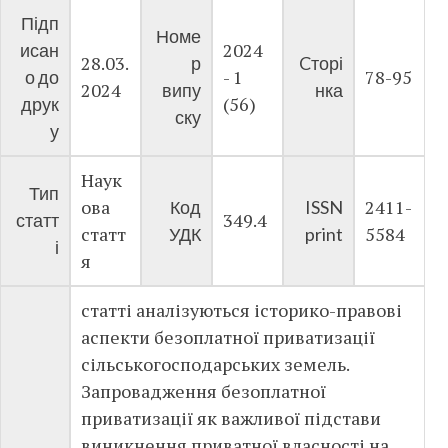
Підп
Номе
2024
исан
28.03.
р
Cторі
- 1
78-95
о до
2024
випу
нка
(56)
друк
ску
у
Наук
Тип
ова
2411-
Код
ISSN
349.4
статт
статт
5584
УДК
print
і
я
статті аналізуються історико-правові
аспекти безоплатної приватизації
сільськогосподарських земель.
Запровадження безоплатної
приватизації як важливої підстави
виникнення приватної власності на