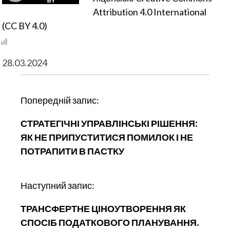
Attribution 4.0 International
(CC BY 4.0)
28.03.2024
Н
Попередній запис:
а
СТРАТЕГІЧНІ УПРАВЛІНСЬКІ РІШЕННЯ:
в
ЯК НЕ ПРИПУСТИТИСЯ ПОМИЛОК І НЕ
і
ПОТРАПИТИ В ПАСТКУ
г
а
ц
Наступний запис:
і
ТРАНСФЕРТНЕ ЦІНОУТВОРЕННЯ ЯК
я
СПОСІБ ПОДАТКОВОГО ПЛАНУВАННЯ.
п