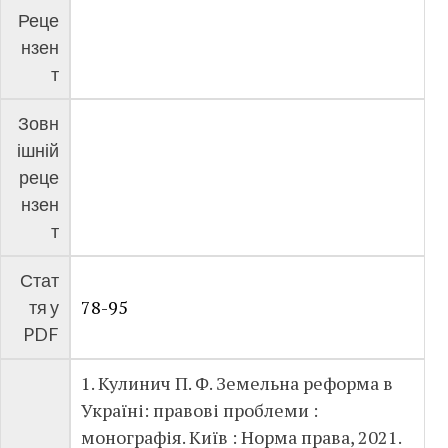
Реце
нзен
т
Зовн
ішній
реце
нзен
т
Стат
78-95
тя у
PDF
1. Кулинич П. Ф. Земельна реформа в
Україні: правові проблеми :
монографія. Київ : Норма права, 2021.