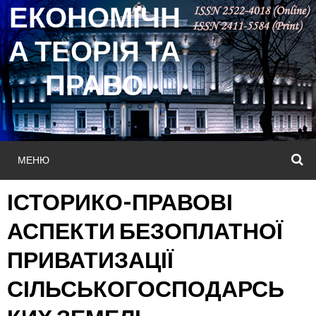
ЕКОНОМІЧН
Skip
to
А ТЕОРІЯ ТА
content
ПРАВО
МЕНЮ
П
ІСТОРИКО-ПРАВОВІ
АСПЕКТИ БЕЗОПЛАТНОЇ
ПРИВАТИЗАЦІЇ
СІЛЬСЬКОГОСПОДАРСЬ