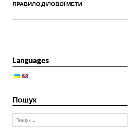
ПРАВИЛО ДІЛОВОЇ МЕТИ
о
з
а
п
и
с
у
Languages
Пошук
Пошук: