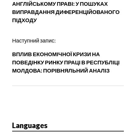
АНГЛІЙСЬКОМУ ПРАВІ: У ПОШУКАХ
і
ВИПРАВДАННЯ ДИФЕРЕНЦІЙОВАНОГО
г
ПІДХОДУ
а
ц
і
Наступний запис:
я
ВПЛИВ ЕКОНОМІЧНОЇ КРИЗИ НА
п
ПОВЕДІНКУ РИНКУ ПРАЦІ В РЕСПУБЛІЦІ
о
МОЛДОВА: ПОРІВНЯЛЬНИЙ АНАЛІЗ
з
а
п
и
с
у
Languages