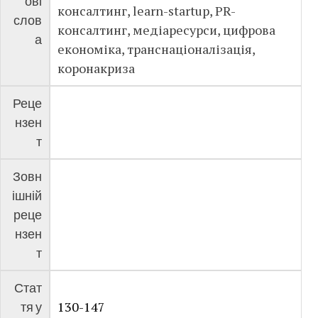
ові
консалтинг, learn-startup, PR-
слов
консалтинг, медіаресурси, цифрова
а
економіка, транснаціоналізація,
коронакриза
Реце
нзен
т
Зовн
ішній
реце
нзен
т
Стат
130-147
тя у