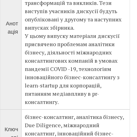
трансформацій та викликів. Тези
виступів учасників дискусії будуть
опубліковані у другому та наступних
Анот
випусках збірника.
ація
У цьому випуску матеріали дискусії
присвячено проблемам аналітики
бізнесу, діяльності міжнародних
консалтингових компаній в умовах
пандемії СOVID -19, технологіям
інноваційного бізнес-консалтингу з
learn-startup для корпорацій,
питанням медіавпливу в pr-
консалтингу.
бізнес-консалтинг, аналітика бізнесу,
Due Diligence, міжнародний
Ключ
консалтинг, інноваційний бізнес-