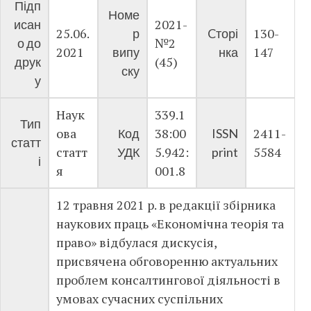
Підп
Номе
2021-
исан
25.06.
130-
р
Cторі
№2
о до
2021
147
випу
нка
(45)
друк
ску
у
Наук
339.1
Тип
ова
38:00
2411-
Код
ISSN
статт
статт
5.942:
5584
УДК
print
і
я
001.8
12 травня 2021 р. в редакції збірника
наукових праць «Економічна теорія та
право» відбулася дискусія,
присвячена обговоренню актуальних
проблем консалтингової діяльності в
умовах сучасних суспільних