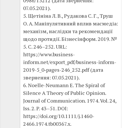
0986/15212 (дата звернення:
07.05.2021).
5. Щетініна Л. В., Рудакова С. Г., Труш
О. А. Маніпулятивний вплив масмедіа:
механізм, наслідки та рекомендації
щодо протидії. Бізнесінформ. 2019. №
5. C. 246–252. URL:
https://www.business-
inform.net/export_pdf/business-inform-
2019-5_0‑pages-246_252.pdf (дата
звернення: 07.05.2021).
6. Noelle-Neumann E. The Spiral of
Silence A Theory of Public Opinion.
Journal of Communication. 1974. Vol. 24,
Iss. 2. P. 43–51. DOI:
https://doi.org/10.1111/j.1460-
2466.1974.tb00367.x.