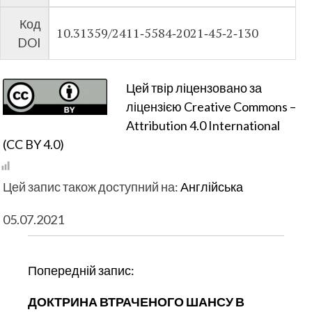
Код
10.31359/2411‑5584‑2021‑45‑2‑130
DOI
Цей твір ліцензовано за
ліцензією Creative Commons –
Attribution 4.0 International
(CC BY 4.0)
Цей запис також доступний на:
Англійська
05.07.2021
Н
Попередній запис:
а
ДОКТРИНА ВТРАЧЕНОГО ШАНСУ В
в