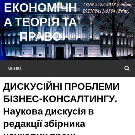
ЕКОНОМІЧН
Skip
to
А ТЕОРІЯ ТА
content
ПРАВО
МЕНЮ
П
ДИСКУСІЙНІ ПРОБЛЕМИ
БІЗНЕС-КОНСАЛТИНГУ.
Наукова дискусія в
редакції збірника