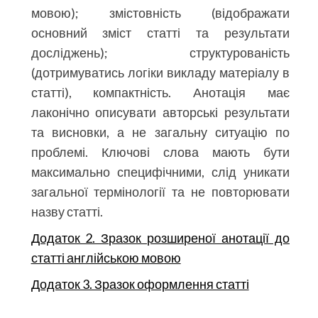
мовою); змістовність (відображати
основний зміст статті та результати
досліджень); структурованість
(дотримуватись логіки викладу матеріалу в
статті), компактність. Анотація має
лаконічно описувати авторські результати
та висновки, а не загальну ситуацію по
проблемі. Ключові слова мають бути
максимально специфічними, слід уникати
загальної термінології та не повторювати
назву статті.
Додаток 2. Зразок розширеної анотації до
статті англійською мовою
Додаток 3. Зразок оформлення статті