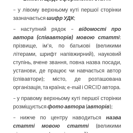
– у лівому верхньому куті першої сторінки
зазначається
шифр УДК
;
– наступний рядок –
відомості про
автора (співавторів) мовою статті
:
прізвище, ім’я, по батькові (великими
літерами, шрифт напівжирний), науковий
ступінь, вчене звання, повна назва посади,
установи, де працює чи навчається автор
(співавтори); місто, де розташована
організація, та країна; e-mail і ORCID автора.
– у правому верхньому куті першої сторінки
розміщується
фото автора
(
авторів
);
– нижче по центру наводиться
назва
статті мовою статті
(великими