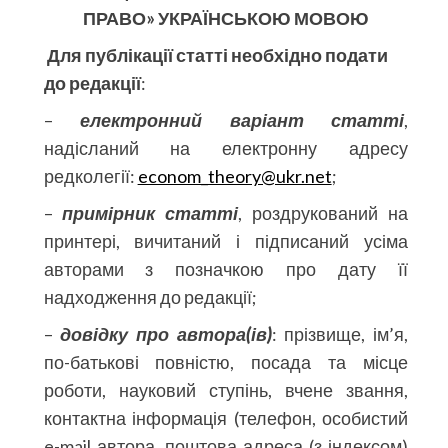
ПРАВО» УКРАЇНСЬКОЮ МОВОЮ
Для публікації статті необхідно подати
до редакції
:
–
електронний варіант статті
,
надісланий на електронну адресу
редколегії:
econom_theory@ukr.net
;
–
примірник статті
, роздрукований на
принтері, вичитаний і підписаний усіма
авторами з позначкою про дату її
надходження до редакції;
–
довідку про автора(ів)
: прізвище, ім’я,
по-батькові повністю, посада та місце
роботи, науковий ступінь, вчене звання,
контактна інформація (телефон, особистий
e-mail автора, поштова адреса (з індексом)