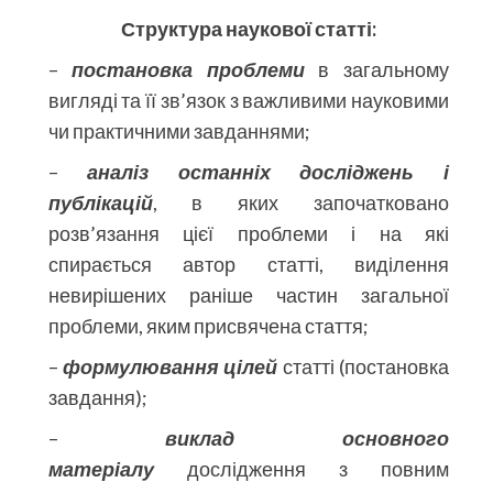
Структура наукової статті:
–
постановка проблеми
в загальному
вигляді та її зв’язок з важливими науковими
чи практичними завданнями;
–
аналіз останніх досліджень і
публікацій
, в яких започатковано
розв’язання цієї проблеми і на які
спирається автор статті, виділення
невирішених раніше частин загальної
проблеми, яким присвячена стаття;
–
формулювання цілей
статті (постановка
завдання);
–
виклад основного
матеріалу
дослідження з повним