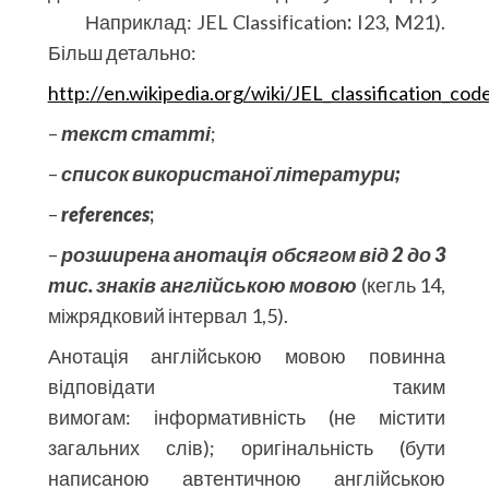
Наприклад: JEL Classіfіcatіon
:
I23, M21).
Більш детально:
http://en.wikipedia.org/wiki/JEL_classification_cod
–
текст статті
;
–
список використаної літератури;
–
references
;
–
розширена анотація обсягом від 2 до 3
тис. знаків англійською мовою
(кегль 14,
міжрядковий інтервал 1,5).
Анотація англійською мовою повинна
відповідати таким
вимогам: інформативність (не містити
загальних слів); оригінальність (бути
написаною автентичною англійською