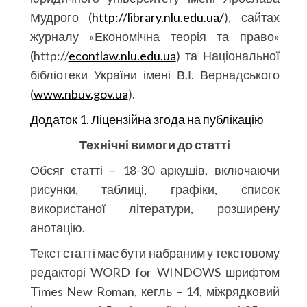
Мудрого (
http://library.nlu.edu.ua/
), сайтах
журналу «Економічна теорія та право»
(http://
econtlaw.nlu.edu.ua
) та Національної
бібліотеки України імені В.І. Вернадського
(
www.nbuv.gov.ua
).
Додаток 1. Ліцензійна згода на публікацію
Технічні вимоги до статті
Обсяг статті – 18-30 аркушів, включаючи
рисунки, таблиці, графіки, список
використаної літератури, розширену
анотацію.
Текст статті має бути набраним у текстовому
редакторі WORD for WINDOWS шрифтом
Times New Roman, кегль – 14, міжрядковий