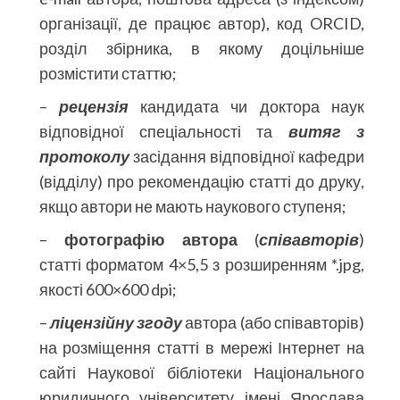
організації, де працює автор), код ORCID,
розділ збірника, в якому доцільніше
розмістити статтю;
–
рецензія
кандидата чи доктора наук
відповідної спеціальності та
витяг з
протоколу
засідання відповідної кафедри
(відділу) про рекомендацію статті до друку,
якщо автори не мають наукового ступеня;
–
фотографію автора
(
співавторів
)
статті форматом 4×5,5 з розширенням *.jpg,
якості 600×600 dpi;
–
ліцензійну згоду
автора (або співавторів)
на розміщення статті в мережі Інтернет на
сайті Наукової бібліотеки Національного
юридичного університету імені Ярослава