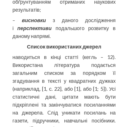
обґрунтуванням отриманих наукових
результатів;
–
висновки
з даного дослідження
і
перспективи
подальшого розвитку в
даному напрямі.
Список використаних джерел
наводиться в кінці статті (кегль – 12).
Використана література подається
загальним списком за порядком її
згадування в тексті у квадратних дужках
(наприклад, [1, с. 22], або [1], або [1; 5]). Усі
статистичні дані, цитати мають бути
підкріплені та закінчуватися посиланнями
на джерела. Cлід уникати посилань на
газети, підручники, навчальні посібники.