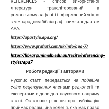
REFERENCES
– список використаної
літератури, транслітерований в
романському алфавіті і оформлений згідно
з міжнародним бібліографічним стандартом
АРА:
https
://
apastyle
.
apa
.
org
/
https
://
www
.
grafiati
.
com
/
uk
/
info
/
apa
-7/
https
://
library
.
unimelb
.
edu
.
au
/
recite
/
referencing
–
styles
/
apa
7
Робота редакції з авторами
Рукопис статті передається на
подвійне
сліпе рецензування
членами редколегії та
експертами відповідно наукового напряму
статті. Остаточне рішення про публікацію
приймає редакційна колегія, яка має право