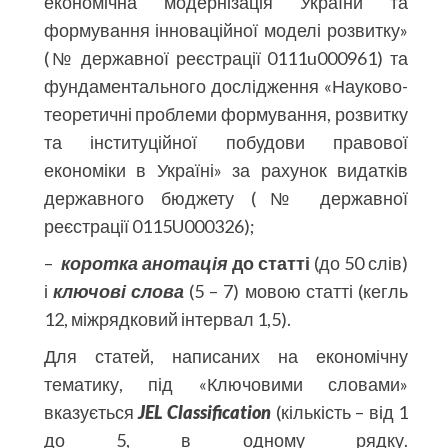
економічна модернізація України та
формування інноваційної моделі розвитку»
(№ державної реєстрації 0111u000961) та
фундаментального дослідження «Науково-
теоретичні проблеми формування, розвитку
та інституційної побудови правової
економіки в Україні» за рахунок видатків
державного бюджету (№ державної
реєстрації 0115U000326);
–
коротка
анотація
до статті
(до 50 слів)
і
ключові слова
(5 – 7) мовою статті (кегль
12, міжрядковий інтервал 1,5).
Для статей, написаних на економічну
тематику, під «Ключовими словами»
вказується
JEL Classification
(кількість – від 1
до 5, в одному рядку.